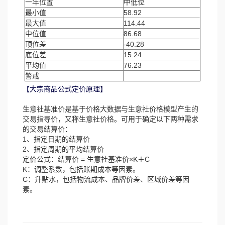
一年位置
中低位
最小值
58.92
最大值
114.44
中位值
86.68
顶位差
-40.28
底位差
15.24
平均值
76.23
警戒
【大宗商品公式定价原理】
生意社基准价是基于价格大数据与生意社价格模型产生的
交易指导价，又称生意社价格。可用于确定以下两种需求
的交易结算价：
1、指定日期的结算价
2、指定周期的平均结算价
定价公式：结算价 = 生意社基准价×K＋C
K：调整系数，包括账期成本等因素。
C：升贴水，包括物流成本、品牌价差、区域价差等因
素。