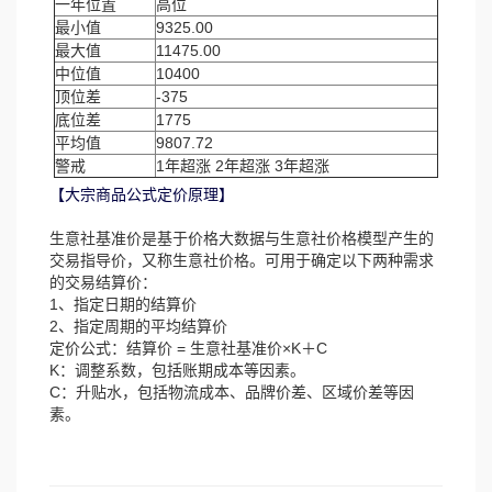
一年位置
高位
最小值
9325.00
最大值
11475.00
中位值
10400
顶位差
-375
底位差
1775
平均值
9807.72
警戒
1年超涨 2年超涨 3年超涨
【大宗商品公式定价原理】
生意社基准价是基于价格大数据与生意社价格模型产生的
交易指导价，又称生意社价格。可用于确定以下两种需求
的交易结算价：
1、指定日期的结算价
2、指定周期的平均结算价
定价公式：结算价 = 生意社基准价×K＋C
K：调整系数，包括账期成本等因素。
C：升贴水，包括物流成本、品牌价差、区域价差等因
素。