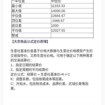
一年位置
中低位
最小值
11333.33
最大值
14000.00
中位值
12666.67
顶位差
-1666.67
底位差
1000
平均值
12027.55
警戒
【大宗商品公式定价原理】
生意社基准价是基于价格大数据与生意社价格模型产生的
交易指导价，又称生意社价格。可用于确定以下两种需求
的交易结算价：
1、指定日期的结算价
2、指定周期的平均结算价
定价公式：结算价 = 生意社基准价×K＋C
K：调整系数，包括账期成本等因素。
C：升贴水，包括物流成本、品牌价差、区域价差等因
素。