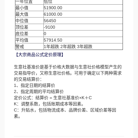
一年位置
低位
最小值
51900.00
最大值
61000.00
中位值
56450
顶位差
-9100
底位差
0
平均值
57914.50
警戒
1年超跌 2年超跌 3年超跌
【大宗商品公式定价原理】
生意社基准价是基于价格大数据与生意社价格模型产生的
交易指导价，又称生意社价格。可用于确定以下两种需求
的交易结算价：
1、指定日期的结算价
2、指定周期的平均结算价
定价公式：结算价 = 生意社基准价×K＋C
K：调整系数，包括账期成本等因素。
C：升贴水，包括物流成本、品牌价差、区域价差等因
素。