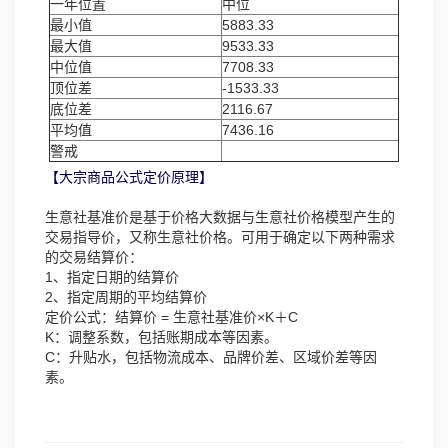
一年位置
中位
最小值
5883.33
最大值
9533.33
中位值
7708.33
顶位差
-1533.33
底位差
2116.67
平均值
7436.16
警戒
【大宗商品公式定价原理】
生意社基准价是基于价格大数据与生意社价格模型产生的
交易指导价，又称生意社价格。可用于确定以下两种需求
的交易结算价：
1、指定日期的结算价
2、指定周期的平均结算价
定价公式：结算价 = 生意社基准价×K＋C
K：调整系数，包括账期成本等因素。
C：升贴水，包括物流成本、品牌价差、区域价差等因
素。