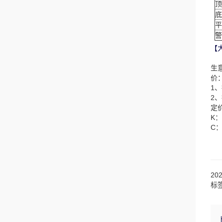
顶
底
平
警
【
生
价
1
2
定
K
C
20
标