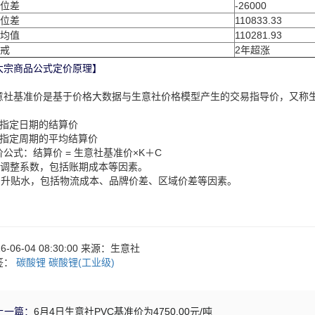
位差
-26000
位差
110833.33
均值
110281.93
戒
2年超涨
大宗商品公式定价原理】
意社基准价是基于价格大数据与生意社价格模型产生的交易指导价，又称
：
、指定日期的结算价
、指定周期的平均结算价
价公式：结算价 = 生意社基准价×K＋C
：调整系数，包括账期成本等因素。
：升贴水，包括物流成本、品牌价差、区域价差等因素。
26-06-04 08:30:00 来源：生意社
签：
碳酸锂
碳酸锂(工业级)
上一篇：
6月4日生意社PVC基准价为4750.00元/吨