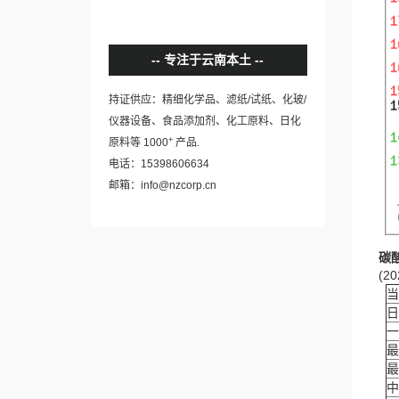
专注于云南本土
持证供应：精细化学品、滤纸/试纸、化玻/
仪器设备、食品添加剂、化工原料、日化
+
原料等 1000
产品.
电话：15398606634
邮箱：info@nzcorp.cn
碳
(20
当
日
一
最
最
中