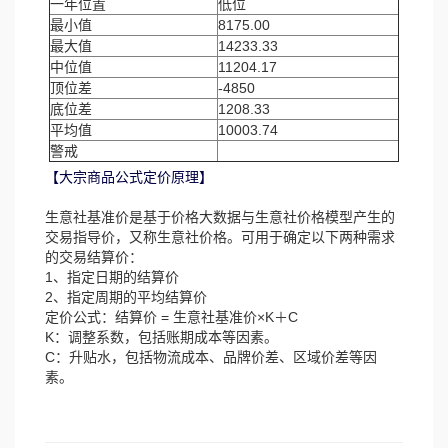
一年位置
低位
最小值
8175.00
最大值
14233.33
中位值
11204.17
顶位差
-4850
底位差
1208.33
平均值
10003.74
警戒
【大宗商品公式定价原理】
生意社基准价是基于价格大数据与生意社价格模型产生的
交易指导价，又称生意社价格。可用于确定以下两种需求
的交易结算价：
1、指定日期的结算价
2、指定周期的平均结算价
定价公式：结算价 = 生意社基准价×K＋C
K：调整系数，包括账期成本等因素。
C：升贴水，包括物流成本、品牌价差、区域价差等因
素。