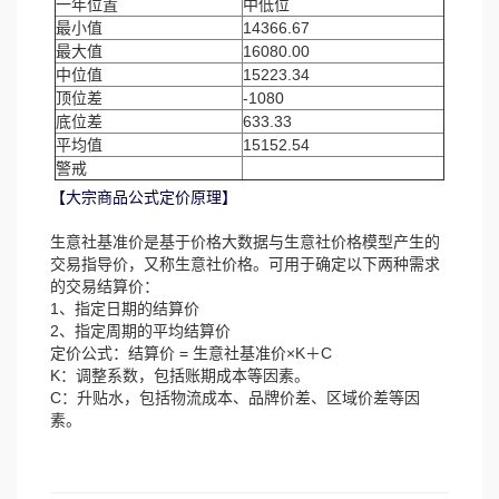
一年位置
中低位
最小值
14366.67
最大值
16080.00
中位值
15223.34
顶位差
-1080
底位差
633.33
平均值
15152.54
警戒
【大宗商品公式定价原理】
生意社基准价是基于价格大数据与生意社价格模型产生的
交易指导价，又称生意社价格。可用于确定以下两种需求
的交易结算价：
1、指定日期的结算价
2、指定周期的平均结算价
定价公式：结算价 = 生意社基准价×K＋C
K：调整系数，包括账期成本等因素。
C：升贴水，包括物流成本、品牌价差、区域价差等因
素。