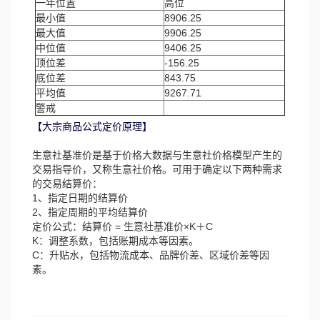
一年位置
高位
最小值
8906.25
最大值
9906.25
中位值
9406.25
顶位差
-156.25
底位差
843.75
平均值
9267.71
警戒
【大宗商品公式定价原理】
生意社基准价是基于价格大数据与生意社价格模型产生的
交易指导价，又称生意社价格。可用于确定以下两种需求
的交易结算价：
1、指定日期的结算价
2、指定周期的平均结算价
定价公式：结算价 = 生意社基准价×K＋C
K：调整系数，包括账期成本等因素。
C：升贴水，包括物流成本、品牌价差、区域价差等因
素。