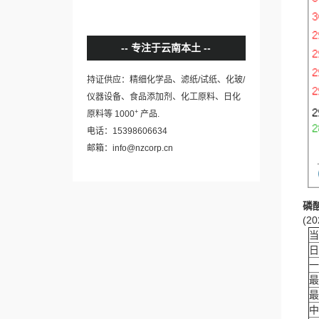
专注于云南本土
持证供应：精细化学品、滤纸/试纸、化玻/
仪器设备、食品添加剂、化工原料、日化
+
原料等 1000
产品.
电话：15398606634
邮箱：info@nzcorp.cn
磷
(20
当
日
一
最
最
中