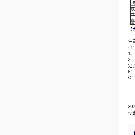
顶
底
平
警
【
生
价
1
2
定
K
C
20
标