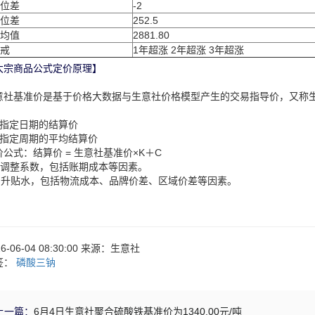
位差
-2
位差
252.5
均值
2881.80
戒
1年超涨 2年超涨 3年超涨
大宗商品公式定价原理】
意社基准价是基于价格大数据与生意社价格模型产生的交易指导价，又称
：
、指定日期的结算价
、指定周期的平均结算价
价公式：结算价 = 生意社基准价×K＋C
：调整系数，包括账期成本等因素。
：升贴水，包括物流成本、品牌价差、区域价差等因素。
26-06-04 08:30:00 来源：生意社
签：
磷酸三钠
上一篇：
6月4日生意社聚合硫酸铁基准价为1340.00元/吨