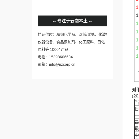
专注于云南本土
持证供应：精细化学品、滤纸/试纸、化玻/
仪器设备、食品添加剂、化工原料、日化
+
原料等 1000
产品.
电话：15398606634
邮箱：info@nzcorp.cn
对
(20
当
日
一
最
最
中