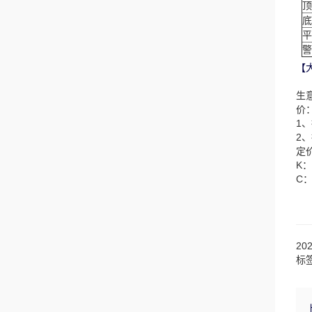
顶
底
平
警
【
生
价
1
2
定
K
C
20
标