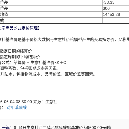
位差
-33.33
位差
300
均值
14453.28
戒
大宗商品公式定价原理】
意社基准价是基于价格大数据与生意社价格模型产生的交易指导价，又称
：
、指定日期的结算价
、指定周期的平均结算价
价公式：结算价 = 生意社基准价×K＋C
：调整系数，包括账期成本等因素。
：升贴水，包括物流成本、品牌价差、区域价差等因素。
26-06-04 08:30:00 来源：生意社
签：
对甲苯磺酸
上一篇：
6月4日生意社乙二醇乙醚醋酸酯基准价为9600.00元/吨