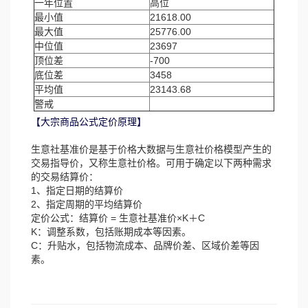
一年位置
高位
最小值
21618.00
最大值
25776.00
中位值
23697
顶位差
-700
底位差
3458
平均值
23143.68
警戒
【大宗商品公式定价原理】
生意社基准价是基于价格大数据与生意社价格模型产生的
交易指导价，又称生意社价格。可用于确定以下两种需求
的交易结算价：
1、指定日期的结算价
2、指定周期的平均结算价
定价公式：结算价 = 生意社基准价×K＋C
K：调整系数，包括账期成本等因素。
C：升贴水，包括物流成本、品牌价差、区域价差等因
素。