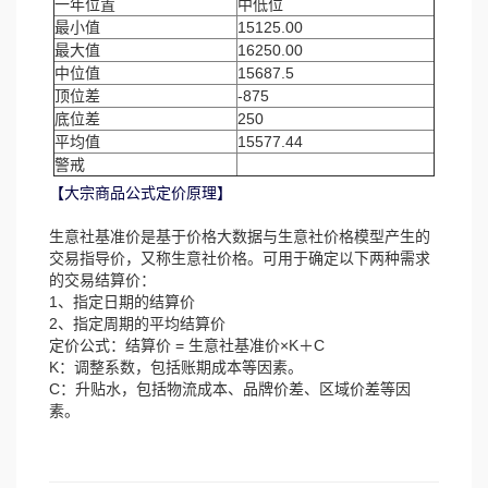
一年位置
中低位
最小值
15125.00
最大值
16250.00
中位值
15687.5
顶位差
-875
底位差
250
平均值
15577.44
警戒
【大宗商品公式定价原理】
生意社基准价是基于价格大数据与生意社价格模型产生的
交易指导价，又称生意社价格。可用于确定以下两种需求
的交易结算价：
1、指定日期的结算价
2、指定周期的平均结算价
定价公式：结算价 = 生意社基准价×K＋C
K：调整系数，包括账期成本等因素。
C：升贴水，包括物流成本、品牌价差、区域价差等因
素。