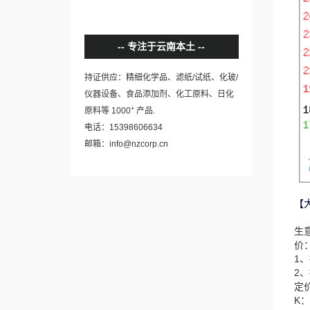
专注于云南本土
持证供应：精细化学品、滤纸/试纸、化玻/
仪器设备、食品添加剂、化工原料、日化
+
原料等 1000
产品.
电话：15398606634
邮箱：info@nzcorp.cn
【
生
价
1
2
定
K