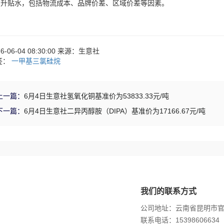
：升贴水，包括物流成本、品牌价差、区域价差等因素。
26-06-04 08:30:00 来源：生意社
签：
一甲基三氯硅烷
上一篇：
6月4日生意社氢氧化铜基准价为53833.33元/吨
下一篇：
6月4日生意社二异丙醇胺（DIPA）基准价为17166.67元/吨
我们的联系方式
公司地址：云南省昆明市
联系电话：15398606634