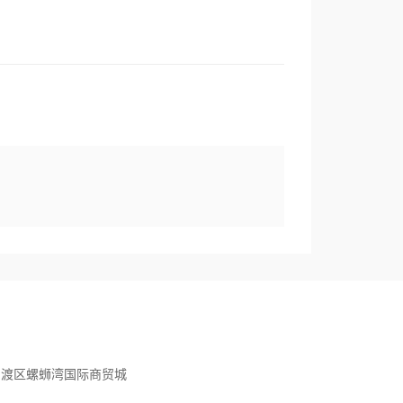
官渡区螺蛳湾国际商贸城