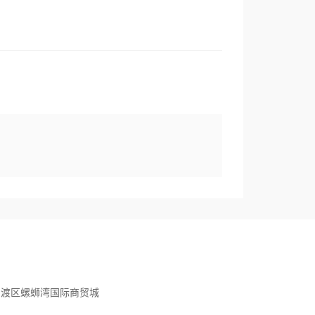
官渡区螺蛳湾国际商贸城