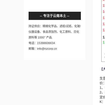
专注于云南本土
持证供应：精细化学品、滤纸/试纸、化玻/
仪器设备、食品添加剂、化工原料、日化
+
原料等 1000
产品.
电话：15398606634
邮箱：info@nzcorp.cn
【
生
价
1
2
定
K