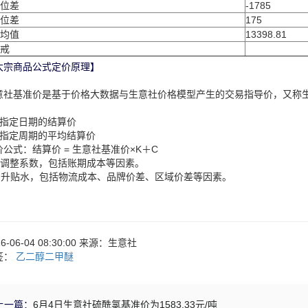
位差
-1785
位差
175
均值
13398.81
戒
大宗商品公式定价原理】
意社基准价是基于价格大数据与生意社价格模型产生的交易指导价，又称
：
、指定日期的结算价
、指定周期的平均结算价
价公式：结算价 = 生意社基准价×K＋C
：调整系数，包括账期成本等因素。
：升贴水，包括物流成本、品牌价差、区域价差等因素。
26-06-04 08:30:00 来源：生意社
签：
乙二醇二甲醚
上一篇：
6月4日生意社硫酰氯基准价为1583.33元/吨