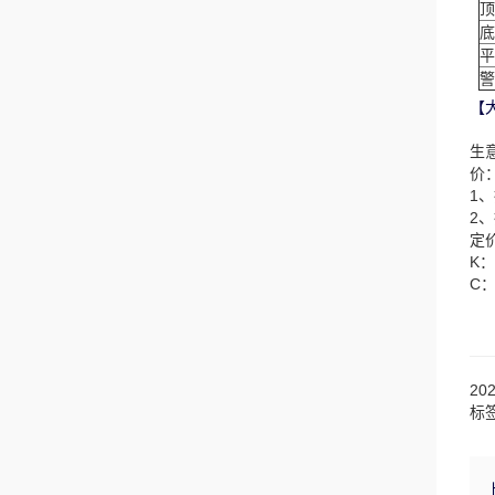
顶
底
平
警
【
生
价
1
2
定
K
C
20
标