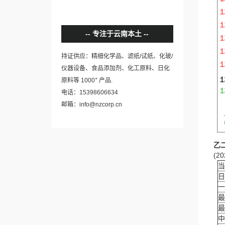
专注于云南本土
持证供应：精细化学品、滤纸/试纸、化玻/
仪器设备、食品添加剂、化工原料、日化
+
原料等 1000
产品.
电话：15398606634
邮箱：info@nzcorp.cn
乙
(20
当
日
一
最
最
中