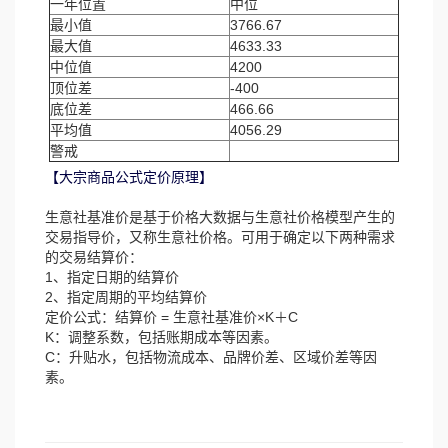
一年位置
中位
最小值
3766.67
最大值
4633.33
中位值
4200
顶位差
-400
底位差
466.66
平均值
4056.29
警戒
【大宗商品公式定价原理】
生意社基准价是基于价格大数据与生意社价格模型产生的
交易指导价，又称生意社价格。可用于确定以下两种需求
的交易结算价：
1、指定日期的结算价
2、指定周期的平均结算价
定价公式：结算价 = 生意社基准价×K＋C
K：调整系数，包括账期成本等因素。
C：升贴水，包括物流成本、品牌价差、区域价差等因
素。