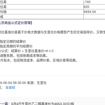
位差
-740
位差
820
均值
9494.04
戒
大宗商品公式定价原理】
意社基准价是基于价格大数据与生意社价格模型产生的交易指导价，又称
：
、指定日期的结算价
、指定周期的平均结算价
价公式：结算价 = 生意社基准价×K＋C
：调整系数，包括账期成本等因素。
：升贴水，包括物流成本、品牌价差、区域价差等因素。
26-06-04 08:30:00 来源：生意社
签：
金属硅
上一篇：
6月4日生意社乙二醇基准价为4653.33元/吨