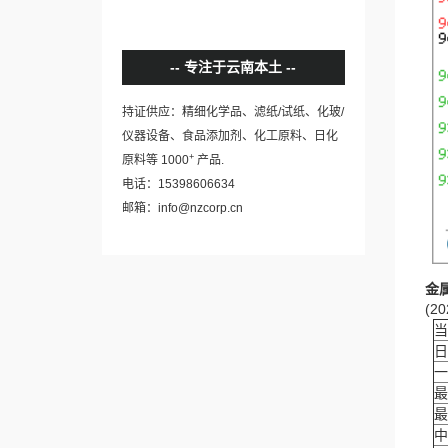
专注于云南本土
持证供应：精细化学品、滤纸/试纸、化玻/
仪器设备、食品添加剂、化工原料、日化
+
原料等 1000
产品.
电话：15398606634
邮箱：info@nzcorp.cn
金
(20
当
日
一
最
最
中