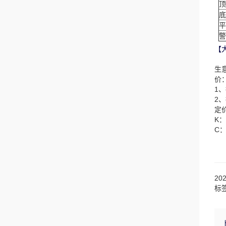
顶
底
平
警
【
生
价
1
2
定
K
C
20
标