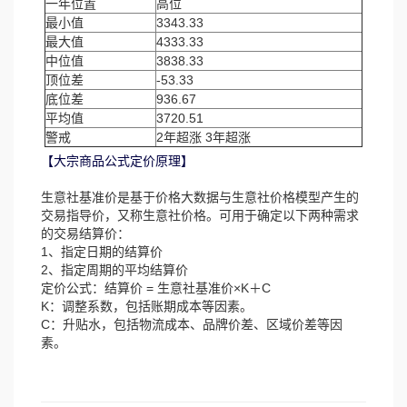
一年位置
高位
最小值
3343.33
最大值
4333.33
中位值
3838.33
顶位差
-53.33
底位差
936.67
平均值
3720.51
警戒
2年超涨 3年超涨
【大宗商品公式定价原理】
生意社基准价是基于价格大数据与生意社价格模型产生的
交易指导价，又称生意社价格。可用于确定以下两种需求
的交易结算价：
1、指定日期的结算价
2、指定周期的平均结算价
定价公式：结算价 = 生意社基准价×K＋C
K：调整系数，包括账期成本等因素。
C：升贴水，包括物流成本、品牌价差、区域价差等因
素。