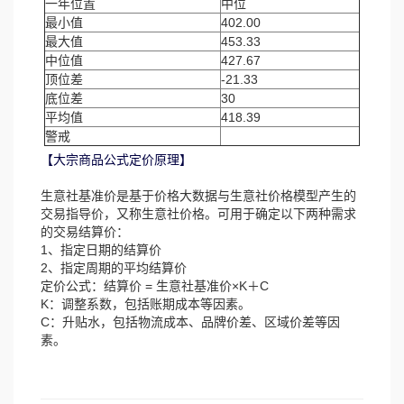
一年位置
中位
最小值
402.00
最大值
453.33
中位值
427.67
顶位差
-21.33
底位差
30
平均值
418.39
警戒
【大宗商品公式定价原理】
生意社基准价是基于价格大数据与生意社价格模型产生的
交易指导价，又称生意社价格。可用于确定以下两种需求
的交易结算价：
1、指定日期的结算价
2、指定周期的平均结算价
定价公式：结算价 = 生意社基准价×K＋C
K：调整系数，包括账期成本等因素。
C：升贴水，包括物流成本、品牌价差、区域价差等因
素。